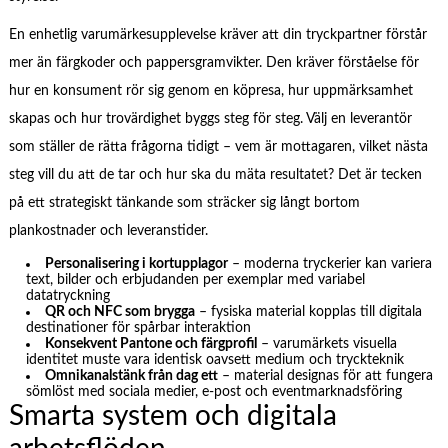
En enhetlig varumärkesupplevelse kräver att din tryckpartner förstår
mer än färgkoder och pappersgramvikter. Den kräver förståelse för
hur en konsument rör sig genom en köpresa, hur uppmärksamhet
skapas och hur trovärdighet byggs steg för steg. Välj en leverantör
som ställer de rätta frågorna tidigt – vem är mottagaren, vilket nästa
steg vill du att de tar och hur ska du mäta resultatet? Det är tecken
på ett strategiskt tänkande som sträcker sig långt bortom
plankostnader och leveranstider.
Personalisering i kortupplagor
– moderna tryckerier kan variera
text, bilder och erbjudanden per exemplar med variabel
datatryckning
QR och NFC som brygga
– fysiska material kopplas till digitala
destinationer för spårbar interaktion
Konsekvent Pantone och färgprofil
– varumärkets visuella
identitet muste vara identisk oavsett medium och tryckteknik
Omnikanalstänk från dag ett
– material designas för att fungera
sömlöst med sociala medier, e-post och eventmarknadsföring
Smarta system och digitala