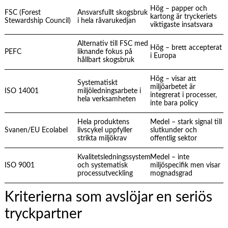
Hög – papper och
FSC (Forest
Ansvarsfullt skogsbruk
kartong är tryckeriets
Stewardship Council)
i hela råvarukedjan
viktigaste insatsvara
Alternativ till FSC med
Hög – brett accepterat
PEFC
liknande fokus på
i Europa
hållbart skogsbruk
Hög – visar att
Systematiskt
miljöarbetet är
ISO 14001
miljöledningsarbete i
integrerat i processer,
hela verksamheten
inte bara policy
Hela produktens
Medel – stark signal till
Svanen/EU Ecolabel
livscykel uppfyller
slutkunder och
strikta miljökrav
offentlig sektor
Kvalitetsledningssystem
Medel – inte
ISO 9001
och systematisk
miljöspecifik men visar
processutveckling
mognadsgrad
Kriterierna som avslöjar en seriös
tryckpartner