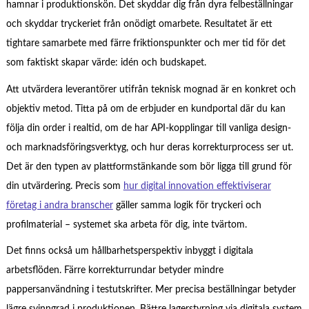
hamnar i produktionskön. Det skyddar dig från dyra felbeställningar
och skyddar tryckeriet från onödigt omarbete. Resultatet är ett
tightare samarbete med färre friktionspunkter och mer tid för det
som faktiskt skapar värde: idén och budskapet.
Att utvärdera leverantörer utifrån teknisk mognad är en konkret och
objektiv metod. Titta på om de erbjuder en kundportal där du kan
följa din order i realtid, om de har API-kopplingar till vanliga design-
och marknadsföringsverktyg, och hur deras korrekturprocess ser ut.
Det är den typen av plattformstänkande som bör ligga till grund för
din utvärdering. Precis som
hur digital innovation effektiviserar
företag i andra branscher
gäller samma logik för tryckeri och
profilmaterial – systemet ska arbeta för dig, inte tvärtom.
Det finns också um hållbarhetsperspektiv inbyggt i digitala
arbetsflöden. Färre korrekturrundar betyder mindre
pappersanvändning i testutskrifter. Mer precisa beställningar betyder