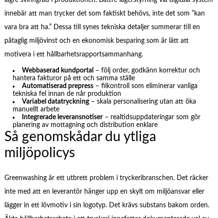
lägre svinngrad i produktionen. Bättre lagerstyrning via digitala system
innebär att man trycker det som faktiskt behövs, inte det som ”kan
vara bra att ha.” Dessa till synes tekniska detaljer summerar till en
påtaglig miljövinst och en ekonomisk besparing som är lätt att
motivera i ett hållbarhetsrapportsammanhang.
Webbaserad kundportal
– följ order, godkänn korrektur och
hantera fakturor på ett och samma ställe
Automatiserad prepress
– filkontroll som eliminerar vanliga
tekniska fel innan de når produktion
Variabel datatryckning
– skala personalisering utan att öka
manuellt arbete
Integrerade leveransnotiser
– realtidsuppdateringar som gör
planering av mottagning och distribution enklare
Så genomskådar du ytliga
miljöpolicys
Greenwashing är ett utbrett problem i tryckeribranschen. Det räcker
inte med att en leverantör hänger upp en skylt om miljöansvar eller
lägger in ett lövmotiv i sin logotyp. Det krävs substans bakom orden.