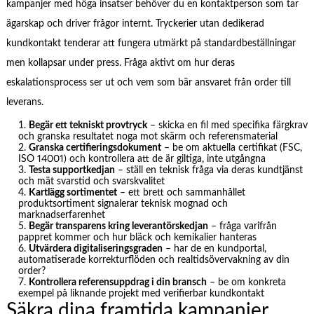
kampanjer med höga insatser behöver du en kontaktperson som tar
ägarskap och driver frågor internt. Tryckerier utan dedikerad
kundkontakt tenderar att fungera utmärkt på standardbeställningar
men kollapsar under press. Fråga aktivt om hur deras
eskalationsprocess ser ut och vem som bär ansvaret från order till
leverans.
Begär ett tekniskt provtryck
– skicka en fil med specifika färgkrav
och granska resultatet noga mot skärm och referensmaterial
Granska certifieringsdokument
– be om aktuella certifikat (FSC,
ISO 14001) och kontrollera att de är giltiga, inte utgångna
Testa supportkedjan
– ställ en teknisk fråga via deras kundtjänst
och mät svarstid och svarskvalitet
Kartlägg sortimentet
– ett brett och sammanhållet
produktsortiment signalerar teknisk mognad och
marknadserfarenhet
Begär transparens kring leverantörskedjan
– fråga varifrån
pappret kommer och hur bläck och kemikalier hanteras
Utvärdera digitaliseringsgraden
– har de en kundportal,
automatiserade korrekturflöden och realtidsövervakning av din
order?
Kontrollera referensuppdrag i din bransch
– be om konkreta
exempel på liknande projekt med verifierbar kundkontakt
Säkra dina framtida kampanjer