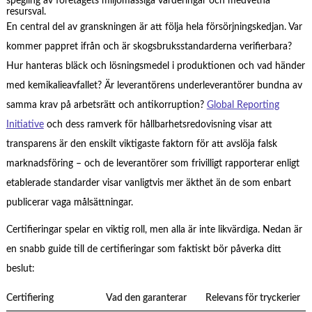
spegling av företagets miljömässiga värderingar och medvetna
resursval.
En central del av granskningen är att följa hela försörjningskedjan. Var
kommer pappret ifrån och är skogsbruksstandarderna verifierbara?
Hur hanteras bläck och lösningsmedel i produktionen och vad händer
med kemikalieavfallet? Är leverantörens underleverantörer bundna av
samma krav på arbetsrätt och antikorruption?
Global Reporting
Initiative
och dess ramverk för hållbarhetsredovisning visar att
transparens är den enskilt viktigaste faktorn för att avslöja falsk
marknadsföring – och de leverantörer som frivilligt rapporterar enligt
etablerade standarder visar vanligtvis mer äkthet än de som enbart
publicerar vaga målsättningar.
Certifieringar spelar en viktig roll, men alla är inte likvärdiga. Nedan är
en snabb guide till de certifieringar som faktiskt bör påverka ditt
beslut:
Certifiering
Vad den garanterar
Relevans för tryckerier