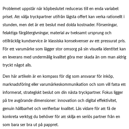
Problemet uppstår när köpbeslutet reduceras till en enda variabel:
priset. Att välja tryckpartner utifrån lägsta offert kan verka rationellt i
stunden, men det är ett beslut med dolda kostnader. Förseningar,
felaktiga färgåtergivningar, material av tveksamt ursprung och
otillräcklig kundservice är klassiska konsekvenser av ett pressurat pris.
För ett varumärke som lägger stor omsorg på sin visuella identitet kan
en leverans med undermålig kvalitet göra mer skada än om man aldrig
tryckt något alls.
Den här artikeln är en kompass för dig som ansvarar för inköp,
marknadsföring eller varumärkeskommunikation och som vill fatta ett
informerat, strategiskt beslut om din nästa tryckpartner. Fokus ligger
på tre avgörande dimensioner: innovation och digital effektivitet,
genuin hållbarhet och verifierbar kvalitet. Läs vidare för att få de
konkreta verktyg du behöver för att skilja en seriös partner från en
som bara ser bra ut på pappret.