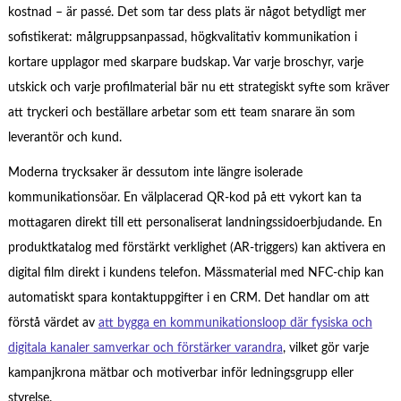
kostnad – är passé. Det som tar dess plats är något betydligt mer
sofistikerat: målgruppsanpassad, högkvalitativ kommunikation i
kortare upplagor med skarpare budskap. Var varje broschyr, varje
utskick och varje profilmaterial bär nu ett strategiskt syfte som kräver
att tryckeri och beställare arbetar som ett team snarare än som
leverantör och kund.
Moderna trycksaker är dessutom inte längre isolerade
kommunikationsöar. En välplacerad QR-kod på ett vykort kan ta
mottagaren direkt till ett personaliserat landningssidoerbjudande. En
produktkatalog med förstärkt verklighet (AR-triggers) kan aktivera en
digital film direkt i kundens telefon. Mässmaterial med NFC-chip kan
automatiskt spara kontaktuppgifter i en CRM. Det handlar om att
förstå värdet av
att bygga en kommunikationsloop där fysiska och
digitala kanaler samverkar och förstärker varandra
, vilket gör varje
kampanjkrona mätbar och motiverbar inför ledningsgrupp eller
styrelse.