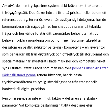
Att utvärdera en tryckpartner systematiskt kräver ett strukturerat
tillvägagångssätt. Det räcker inte att titta på prislistan eller be om ett
referensuppdrag. En seriös leverantör avslöjar sig i detaljerna: hur de
kommunicerar när något går fel, hur snabbt de svarar på tekniska
frågor och hur väl de förstår ditt varumärkes behov utan att du
behöver förklara grunderna om och om igen. Sortimentsbredd är
dessutom en pålitlig indikator på teknisk kompetens – en leverantör
som behärskar allt från digitaltryck och offsettryck till stortformat och
specialmaterial har investerat i både maskiner och kompetens, vilket
syns i slutresultatet. Precis som man kan följa
pennans utveckling från
fjäder till smart penna
genom historien, har de bästa
tryckleverantörerna en tydlig utvecklingsbana från traditionellt
hantverk till digital precision.
Personlig service är inte en mjuk faktor – det är en affärskritisk
parameter. Vid komplexa beställningar, tighta deadlines eller