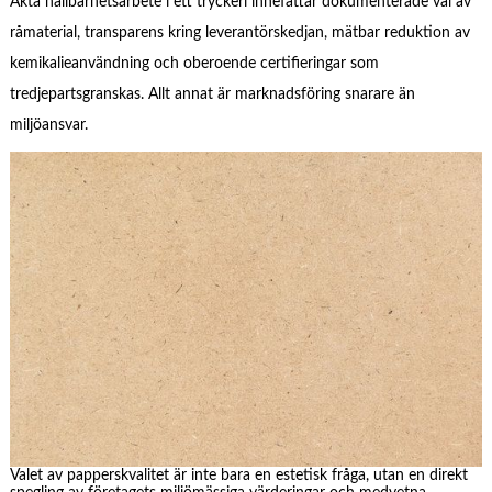
Äkta hållbarhetsarbete i ett tryckeri innefattar dokumenterade val av
råmaterial, transparens kring leverantörskedjan, mätbar reduktion av
kemikalieanvändning och oberoende certifieringar som
tredjepartsgranskas. Allt annat är marknadsföring snarare än
miljöansvar.
Valet av papperskvalitet är inte bara en estetisk fråga, utan en direkt